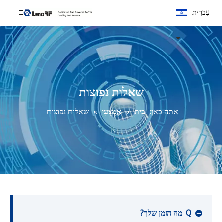
עִברִית
שאלות נפוצות
אתה כאן:
בית
»
אֶמְצָעִי
»
שאלות נפוצות
Q
מה הזמן שלך?