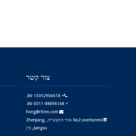
צור קשר
+ 86-13052906618.

+ 86-0511-88896168.
hong@rfcnn.com

No2.xvertionmo אזור התעשייה, Zhenjiang,

Jiangsu, סין