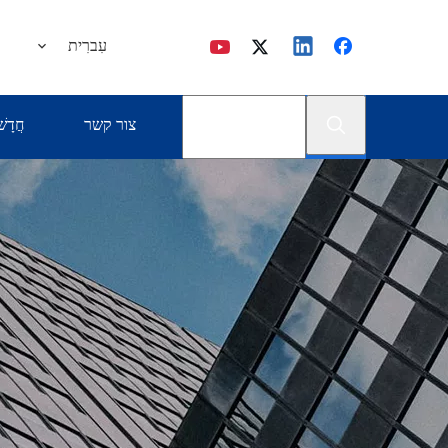
עִברִית
צור קשר
חֲדָשׁ