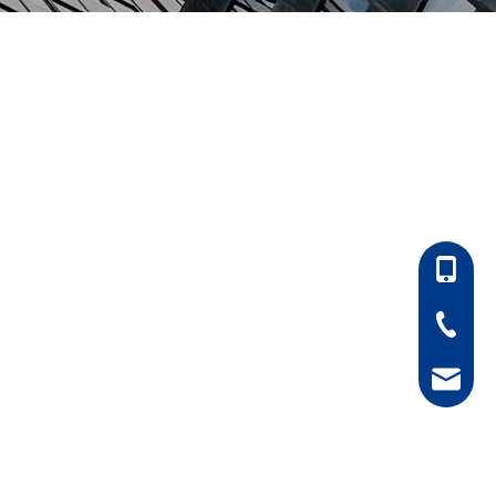
86-13052906618
86-0511-8889616
hong@rfcnn.com