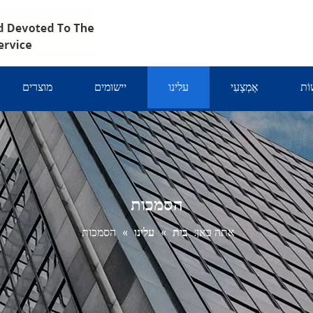
וֹת
אֶמְצָעִי
עלינו
יישומים
מוצרים
הסמכות
אתה כאן:
בית
»
עלינו
»
הסמכות