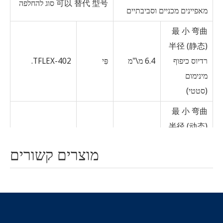
可以 替代 型号 סוג להחלפה
מאפיינים מכניים וסביבתיים
最 小 弯曲
半径 (静态)
רדיוס כיפוף
6.4 מ\"מ
פִּי
TFLEX-402.
מינימום
(סטטי)
最 小 弯曲
半径 (动态)
16.0mm.
נמל
SS402.
מינימום כיפוף
מוצרים קשורים
רדיוס (דינמי)
0.006kg /
הובר +
重量 משקל
Multiflex-141.
מ '
סוהנר
工作 温度