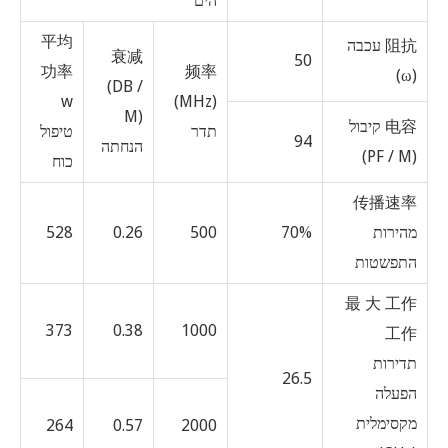
הים
平均
阻抗 עכבה
衰减
50
功率
频率
(ω)
(DB /
w
(MHz)
M)
电容 קיבול
תדר
טיפול
94
הנחתה
(PF / M)
כוח
传播速率
מהירות
70%
500
0.26
528
התפשטות
最 大 工作
373
0.38
1000
工作
תדירות
26.5
הפעלה
מקסימלית
264
0.57
2000