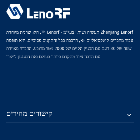
Multibend-
-55 ~ +
范围.
הָרָה
טמפרטורת
125 ℃
402J.
Uniflex ulc260.
UNIFLEX ULC160.
UNIFL
פעולה
Zhenjiang Lenorf תעשיה ושות ' בע\"מ - Lenorf ™, היא יצרנית מיוחדת
קודם:
עבור מחברים קואקסיאליים RF, הרכבה כבל והתקנים פסיביים. היא תופסת
שטח של 30 דונם עם הבניין הקיים של 2000 מטר מרובע. החברה מצוידת
הַבָּא:
עם הרבה ציוד מתקדם ביותר בעולם ואת המנגנון לייצור
Teledyne
SS401.
TFLEX-401.
Multibend-402J.
Multiflex-141.
SS402.
TFLEX-402.
Multibend-405J.
Multiflex-86.
קישורים מהירים
SS405.