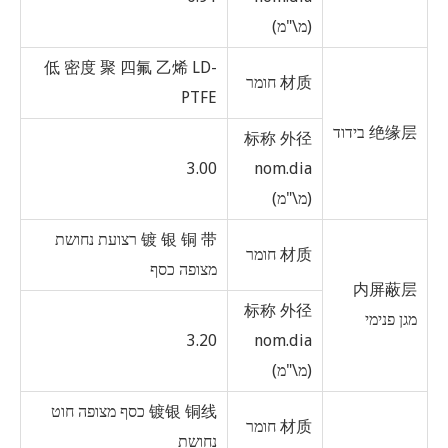
(מ\"מ)
低 密度 聚 四氟 乙烯 LD-
材质 חומר
PTFE
绝缘层 בידוד
标称 外径
3.00
nom.dia
(מ\"מ)
镀 银 铜 带 רצועת נחושת
材质 חומר
מצופה כסף
内屏蔽层
标称 外径
מגן פנימי
3.20
nom.dia
(מ\"מ)
镀银 铜线 כסף מצופה חוט
材质 חומר
נחושת