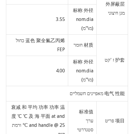
外屏蔽层
标称 外径
מגן חיצוני
3.55
nom.dia
(מ\"מ)
蓝色 聚全氟乙丙烯 כחול
材质 חומר
FEP
护套 ז 'קט
标称 外径
4.00
nom.dia
(מ\"מ)
电气 性能 מאפיינים חשמליים
衰减 和 平均 功率 功率 温
标准值
度 ℃ ℃ 及 海 平面 at and
项目 פריט
ערך
and handle @ 25 ℃ ורמת
סטנדרטי