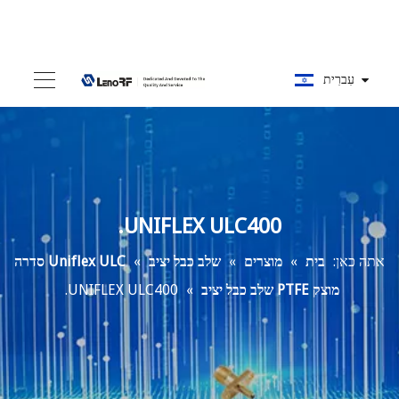
עִברִית
UNIFLEX ULC400.
אתה כאן:
בית
»
מוצרים
»
שלב כבל יציב
»
Uniflex ULC סדרה
מוצק PTFE שלב כבל יציב
»
UNIFLEX ULC400.