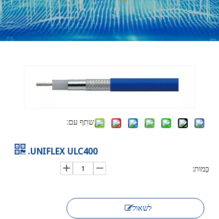
שתף עם:
UNIFLEX ULC400.
כַּמוּת:
לשאול