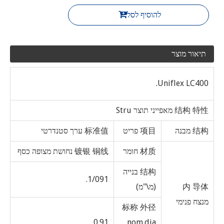
להוסיף לסל
תיאור מוצר
Uniflex LC400.
结构 特性 מאפייני תוצר Stru
结构 מבנה
项目 פריט
标准值 ערך סטנדרטי
材质 חומר
镀银 铜线 נחושת מצופה כסף
结构 בנייה
1/091.
内 导体
(מ\"מ)
מנצח פנימי
标称 外径
0.91
nom.dia