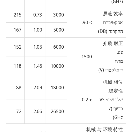
(GHz)
屏蔽 效率.
215
0.73
3000
אפקטיביות
> 90.
167
1.00
5000
ההקרנה (DB)
介质 耐压
152
1.08
6000
dc.
1500
מתח
118
1.46
10000
דיאלקטרי (V)
机械 相位
88
2.09
18000
稳定性.
שלב שינוי VS
± 0.2.
כיפוף (/
72
2.66
26500
GHz)
机械 与 环境 特性